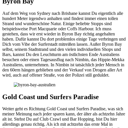
Byron Bay
Auf dem Weg von Sydney nach Brisbane kannst Du eigentlich alle
hundert Meter irgendwo anhalten und findest immer einen tollen
Strand und wunderschöne Natur. Einige beliebte Stopps sind
beispielsweise Port Macquarie oder Coffs Harbour. Ich muss
gestehen, dass wir erst wieder in Byron Bay richtig angehalten
haben. Dafür kannst Du dort problemlos einige Tage verbringen und
Dich vom Vibe der Surferstadt mitreißen lassen. Außer Byron Bay
selbst, seinem Stadtstrand und den vielen individuellen Shops und
Bars, kannst Du den Leuchtturm am östlichsten Ende Australiens
besuchen oder einen Tagesausflug nach Nimbin, das Hippie-Mekka
Australiens, unternehmen. In Nimbin ist tatsächlich jeder Mensch in
den 60ern hängen geblieben und der Verkauf von Drogen aller Art
wird, auch auf offener Straße, von der Polizei still geduldet.
Gold Coast und Surfers Paradise
Weiter geht es Richtung Gold Coast und Surfers Paradise, was sich
meiner Meinung nach jeder sparen kann, der älter als achtzehn Jahre
alt ist. Stehst Du auf Club Crawl und Bar Hopping, bist Du hier
allerdings genau richtig. Als ich mit achtzehn das erste Mal in