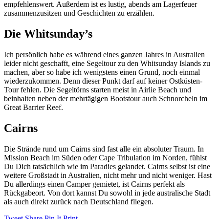
empfehlenswert. Außerdem ist es lustig, abends am Lagerfeuer
zusammenzusitzen und Geschichten zu erzählen.
Die Whitsunday’s
Ich persönlich habe es während eines ganzen Jahres in Australien
leider nicht geschafft, eine Segeltour zu den Whitsunday Islands zu
machen, aber so habe ich wenigstens einen Grund, noch einmal
wiederzukommen. Denn dieser Punkt darf auf keiner Ostküsten-
Tour fehlen. Die Segeltörns starten meist in Airlie Beach und
beinhalten neben der mehrtägigen Bootstour auch Schnorcheln im
Great Barrier Reef.
Cairns
Die Strände rund um Cairns sind fast alle ein absoluter Traum. In
Mission Beach im Süden oder Cape Tribulation im Norden, fühlst
Du Dich tatsächlich wie im Paradies gelandet. Cairns selbst ist eine
weitere Großstadt in Australien, nicht mehr und nicht weniger. Hast
Du allerdings einen Camper gemietet, ist Cairns perfekt als
Rückgabeort. Von dort kannst Du sowohl in jede australische Stadt
als auch direkt zurück nach Deutschland fliegen.
Tweet
Share
Pin It
Print