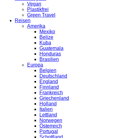
Vegan
Plastikfrei
Green Travel
Reisen
Amerika
Mexiko
Belize
Kuba
Guatemala
Honduras
Brasilien
Europa
Belgien
Deutschland
England
Finnland
Frankreich
Griechenland
Holland
Italien
Lettland
Norwegen
Österreich
Portugal
Schottland