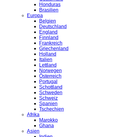
Honduras
Brasilien
Europa
Belgien
Deutschland
England
Finnland
Frankreich
Griechenland
Holland
Italien
Lettland
Norwegen
Österreich
Portugal
Schottland
Schweden
Schweiz
Spanien
Tschechien
Afrika
Marokko
Ghana
Asien
Indien