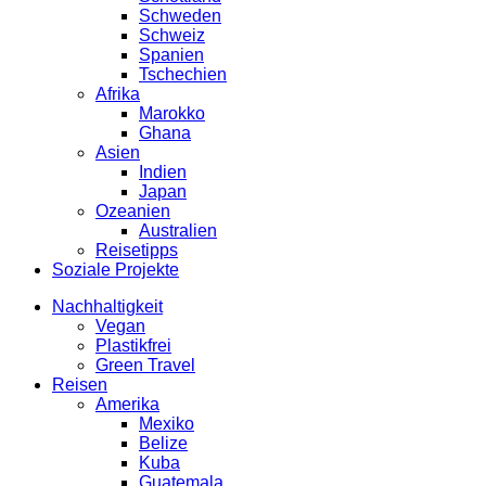
Schweden
Schweiz
Spanien
Tschechien
Afrika
Marokko
Ghana
Asien
Indien
Japan
Ozeanien
Australien
Reisetipps
Soziale Projekte
Nachhaltigkeit
Vegan
Plastikfrei
Green Travel
Reisen
Amerika
Mexiko
Belize
Kuba
Guatemala