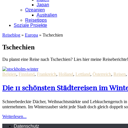
Japan
Ozeanien
Australien
Reisetipps
Soziale Projekte
Reiseblog
»
Europa
»
Tschechien
Tschechien
Du planst eine Reise nach Tschechien? Lies hier meine Reiseberichte
Belgien
,
Finnland
,
Frankreich
,
Holland
,
Lettland
,
Österreich
,
Reisen
,
Die 11 schönsten Städtereisen im Wint
Schneebedeckte Dächer, Weihnachtsmärkte und Lebkuchengeruch in de
unternehmen. Im Winterzauber sieht jede Stadt doch gleich doppelt so 
Weiterlesen...
Datenschutz