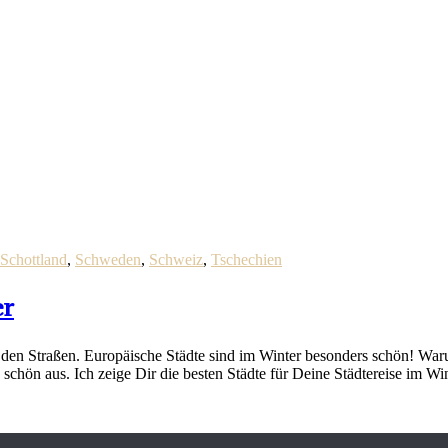
!
Schottland
,
Schweden
,
Schweiz
,
Tschechien
er
n Straßen. Europäische Städte sind im Winter besonders schön! Warum 
schön aus. Ich zeige Dir die besten Städte für Deine Städtereise im Wi