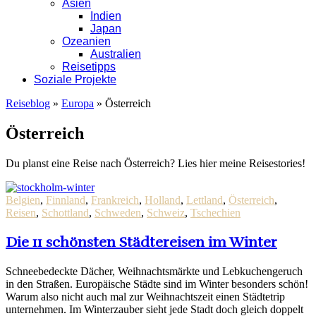
Asien
Indien
Japan
Ozeanien
Australien
Reisetipps
Soziale Projekte
Reiseblog
»
Europa
»
Österreich
Österreich
Du planst eine Reise nach Österreich? Lies hier meine Reisestories!
Belgien
,
Finnland
,
Frankreich
,
Holland
,
Lettland
,
Österreich
,
Reisen
,
Schottland
,
Schweden
,
Schweiz
,
Tschechien
Die 11 schönsten Städtereisen im Winter
Schneebedeckte Dächer, Weihnachtsmärkte und Lebkuchengeruch
in den Straßen. Europäische Städte sind im Winter besonders schön!
Warum also nicht auch mal zur Weihnachtszeit einen Städtetrip
unternehmen. Im Winterzauber sieht jede Stadt doch gleich doppelt