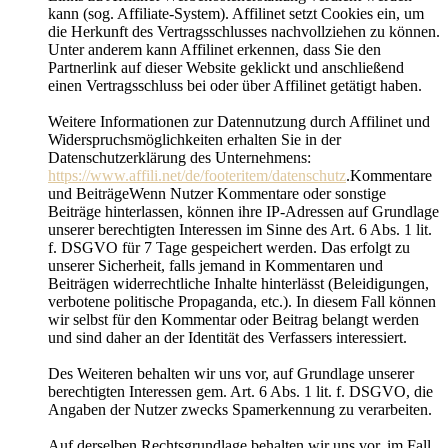
kann (sog. Affiliate-System). Affilinet setzt Cookies ein, um
die Herkunft des Vertragsschlusses nachvollziehen zu können.
Unter anderem kann Affilinet erkennen, dass Sie den
Partnerlink auf dieser Website geklickt und anschließend
einen Vertragsschluss bei oder über Affilinet getätigt haben.
Weitere Informationen zur Datennutzung durch Affilinet und
Widerspruchsmöglichkeiten erhalten Sie in der
Datenschutzerklärung des Unternehmens:
https://www.affili.net/de/footeritem/datenschutz
.Kommentare
und BeiträgeWenn Nutzer Kommentare oder sonstige
Beiträge hinterlassen, können ihre IP-Adressen auf Grundlage
unserer berechtigten Interessen im Sinne des Art. 6 Abs. 1 lit.
f. DSGVO für 7 Tage gespeichert werden. Das erfolgt zu
unserer Sicherheit, falls jemand in Kommentaren und
Beiträgen widerrechtliche Inhalte hinterlässt (Beleidigungen,
verbotene politische Propaganda, etc.). In diesem Fall können
wir selbst für den Kommentar oder Beitrag belangt werden
und sind daher an der Identität des Verfassers interessiert.
Des Weiteren behalten wir uns vor, auf Grundlage unserer
berechtigten Interessen gem. Art. 6 Abs. 1 lit. f. DSGVO, die
Angaben der Nutzer zwecks Spamerkennung zu verarbeiten.
Auf derselben Rechtsgrundlage behalten wir uns vor, im Fall