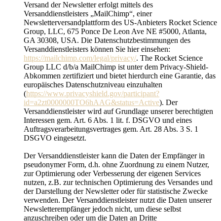
Versand der Newsletter erfolgt mittels des
Versanddienstleisters „MailChimp“, einer
Newsletterversandplattform des US-Anbieters Rocket Science
Group, LLC, 675 Ponce De Leon Ave NE #5000, Atlanta,
GA 30308, USA. Die Datenschutzbestimmungen des
Versanddienstleisters können Sie hier einsehen:
https://mailchimp.com/legal/privacy/
. The Rocket Science
Group LLC d/b/a MailChimp ist unter dem Privacy-Shield-
Abkommen zertifiziert und bietet hierdurch eine Garantie, das
europäisches Datenschutzniveau einzuhalten
(
https://www.privacyshield.gov/participant?
id=a2zt0000000TO6hAAG&status=Active
). Der
Versanddienstleister wird auf Grundlage unserer berechtigten
Interessen gem. Art. 6 Abs. 1 lit. f. DSGVO und eines
Auftragsverarbeitungsvertrages gem. Art. 28 Abs. 3 S. 1
DSGVO eingesetzt.
Der Versanddienstleister kann die Daten der Empfänger in
pseudonymer Form, d.h. ohne Zuordnung zu einem Nutzer,
zur Optimierung oder Verbesserung der eigenen Services
nutzen, z.B. zur technischen Optimierung des Versandes und
der Darstellung der Newsletter oder für statistische Zwecke
verwenden. Der Versanddienstleister nutzt die Daten unserer
Newsletterempfänger jedoch nicht, um diese selbst
anzuschreiben oder um die Daten an Dritte