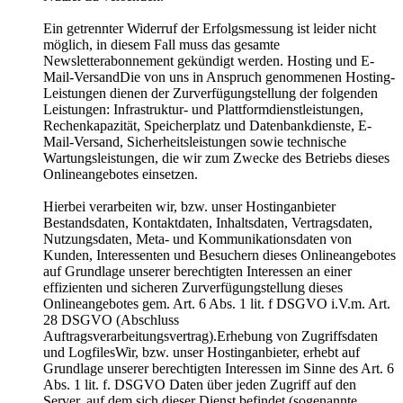
Ein getrennter Widerruf der Erfolgsmessung ist leider nicht
möglich, in diesem Fall muss das gesamte
Newsletterabonnement gekündigt werden. Hosting und E-
Mail-VersandDie von uns in Anspruch genommenen Hosting-
Leistungen dienen der Zurverfügungstellung der folgenden
Leistungen: Infrastruktur- und Plattformdienstleistungen,
Rechenkapazität, Speicherplatz und Datenbankdienste, E-
Mail-Versand, Sicherheitsleistungen sowie technische
Wartungsleistungen, die wir zum Zwecke des Betriebs dieses
Onlineangebotes einsetzen.
Hierbei verarbeiten wir, bzw. unser Hostinganbieter
Bestandsdaten, Kontaktdaten, Inhaltsdaten, Vertragsdaten,
Nutzungsdaten, Meta- und Kommunikationsdaten von
Kunden, Interessenten und Besuchern dieses Onlineangebotes
auf Grundlage unserer berechtigten Interessen an einer
effizienten und sicheren Zurverfügungstellung dieses
Onlineangebotes gem. Art. 6 Abs. 1 lit. f DSGVO i.V.m. Art.
28 DSGVO (Abschluss
Auftragsverarbeitungsvertrag).Erhebung von Zugriffsdaten
und LogfilesWir, bzw. unser Hostinganbieter, erhebt auf
Grundlage unserer berechtigten Interessen im Sinne des Art. 6
Abs. 1 lit. f. DSGVO Daten über jeden Zugriff auf den
Server, auf dem sich dieser Dienst befindet (sogenannte