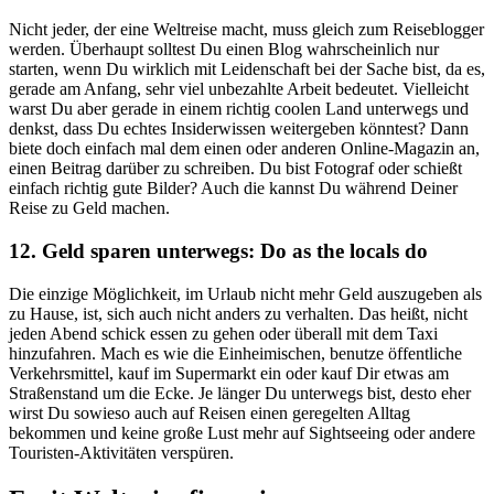
Nicht jeder, der eine Weltreise macht, muss gleich zum Reiseblogger
werden. Überhaupt solltest Du einen Blog wahrscheinlich nur
starten, wenn Du wirklich mit Leidenschaft bei der Sache bist, da es,
gerade am Anfang, sehr viel unbezahlte Arbeit bedeutet. Vielleicht
warst Du aber gerade in einem richtig coolen Land unterwegs und
denkst, dass Du echtes Insiderwissen weitergeben könntest? Dann
biete doch einfach mal dem einen oder anderen Online-Magazin an,
einen Beitrag darüber zu schreiben. Du bist Fotograf oder schießt
einfach richtig gute Bilder? Auch die kannst Du während Deiner
Reise zu Geld machen.
12. Geld sparen unterwegs: Do as the locals do
Die einzige Möglichkeit, im Urlaub nicht mehr Geld auszugeben als
zu Hause, ist, sich auch nicht anders zu verhalten. Das heißt, nicht
jeden Abend schick essen zu gehen oder überall mit dem Taxi
hinzufahren. Mach es wie die Einheimischen, benutze öffentliche
Verkehrsmittel, kauf im Supermarkt ein oder kauf Dir etwas am
Straßenstand um die Ecke. Je länger Du unterwegs bist, desto eher
wirst Du sowieso auch auf Reisen einen geregelten Alltag
bekommen und keine große Lust mehr auf Sightseeing oder andere
Touristen-Aktivitäten verspüren.