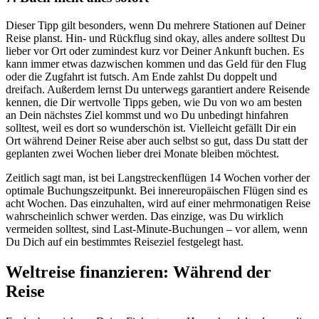
Dieser Tipp gilt besonders, wenn Du mehrere Stationen auf Deiner
Reise planst. Hin- und Rückflug sind okay, alles andere solltest Du
lieber vor Ort oder zumindest kurz vor Deiner Ankunft buchen. Es
kann immer etwas dazwischen kommen und das Geld für den Flug
oder die Zugfahrt ist futsch. Am Ende zahlst Du doppelt und
dreifach. Außerdem lernst Du unterwegs garantiert andere Reisende
kennen, die Dir wertvolle Tipps geben, wie Du von wo am besten
an Dein nächstes Ziel kommst und wo Du unbedingt hinfahren
solltest, weil es dort so wunderschön ist. Vielleicht gefällt Dir ein
Ort während Deiner Reise aber auch selbst so gut, dass Du statt der
geplanten zwei Wochen lieber drei Monate bleiben möchtest.
Zeitlich sagt man, ist bei Langstreckenflügen 14 Wochen vorher der
optimale Buchungszeitpunkt. Bei innereuropäischen Flügen sind es
acht Wochen. Das einzuhalten, wird auf einer mehrmonatigen Reise
wahrscheinlich schwer werden. Das einzige, was Du wirklich
vermeiden solltest, sind Last-Minute-Buchungen – vor allem, wenn
Du Dich auf ein bestimmtes Reiseziel festgelegt hast.
Weltreise finanzieren: Während der
Reise