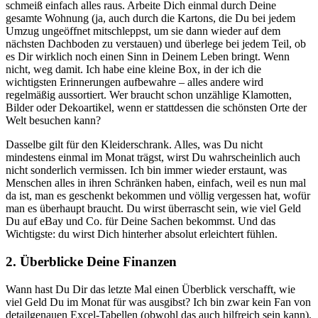
schmeiß einfach alles raus. Arbeite Dich einmal durch Deine
gesamte Wohnung (ja, auch durch die Kartons, die Du bei jedem
Umzug ungeöffnet mitschleppst, um sie dann wieder auf dem
nächsten Dachboden zu verstauen) und überlege bei jedem Teil, ob
es Dir wirklich noch einen Sinn in Deinem Leben bringt. Wenn
nicht, weg damit. Ich habe eine kleine Box, in der ich die
wichtigsten Erinnerungen aufbewahre – alles andere wird
regelmäßig aussortiert. Wer braucht schon unzählige Klamotten,
Bilder oder Dekoartikel, wenn er stattdessen die schönsten Orte der
Welt besuchen kann?
Dasselbe gilt für den Kleiderschrank. Alles, was Du nicht
mindestens einmal im Monat trägst, wirst Du wahrscheinlich auch
nicht sonderlich vermissen. Ich bin immer wieder erstaunt, was
Menschen alles in ihren Schränken haben, einfach, weil es nun mal
da ist, man es geschenkt bekommen und völlig vergessen hat, wofür
man es überhaupt braucht. Du wirst überrascht sein, wie viel Geld
Du auf eBay und Co. für Deine Sachen bekommst. Und das
Wichtigste: du wirst Dich hinterher absolut erleichtert fühlen.
2. Überblicke Deine Finanzen
Wann hast Du Dir das letzte Mal einen Überblick verschafft, wie
viel Geld Du im Monat für was ausgibst? Ich bin zwar kein Fan von
detailgenauen Excel-Tabellen (obwohl das auch hilfreich sein kann),