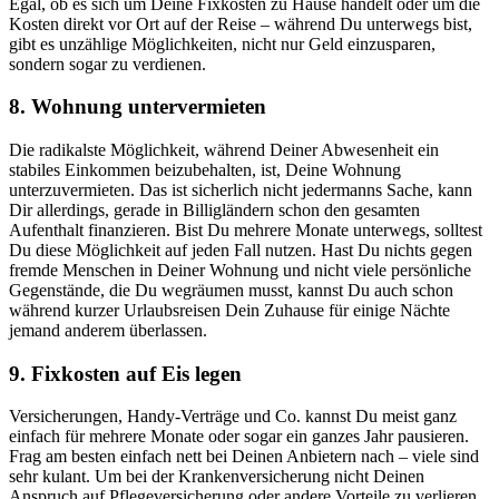
Egal, ob es sich um Deine Fixkosten zu Hause handelt oder um die
Kosten direkt vor Ort auf der Reise – während Du unterwegs bist,
gibt es unzählige Möglichkeiten, nicht nur Geld einzusparen,
sondern sogar zu verdienen.
8. Wohnung untervermieten
Die radikalste Möglichkeit, während Deiner Abwesenheit ein
stabiles Einkommen beizubehalten, ist, Deine Wohnung
unterzuvermieten. Das ist sicherlich nicht jedermanns Sache, kann
Dir allerdings, gerade in Billigländern schon den gesamten
Aufenthalt finanzieren. Bist Du mehrere Monate unterwegs, solltest
Du diese Möglichkeit auf jeden Fall nutzen. Hast Du nichts gegen
fremde Menschen in Deiner Wohnung und nicht viele persönliche
Gegenstände, die Du wegräumen musst, kannst Du auch schon
während kurzer Urlaubsreisen Dein Zuhause für einige Nächte
jemand anderem überlassen.
9. Fixkosten auf Eis legen
Versicherungen, Handy-Verträge und Co. kannst Du meist ganz
einfach für mehrere Monate oder sogar ein ganzes Jahr pausieren.
Frag am besten einfach nett bei Deinen Anbietern nach – viele sind
sehr kulant. Um bei der Krankenversicherung nicht Deinen
Anspruch auf Pflegeversicherung oder andere Vorteile zu verlieren,