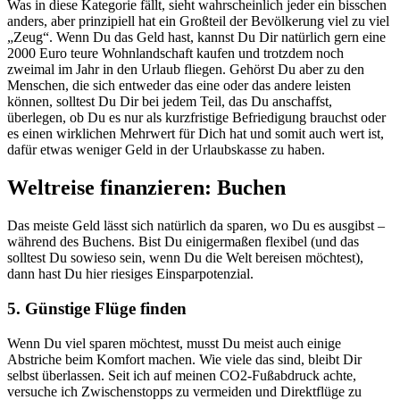
Was in diese Kategorie fällt, sieht wahrscheinlich jeder ein bisschen
anders, aber prinzipiell hat ein Großteil der Bevölkerung viel zu viel
„Zeug“. Wenn Du das Geld hast, kannst Du Dir natürlich gern eine
2000 Euro teure Wohnlandschaft kaufen und trotzdem noch
zweimal im Jahr in den Urlaub fliegen. Gehörst Du aber zu den
Menschen, die sich entweder das eine oder das andere leisten
können, solltest Du Dir bei jedem Teil, das Du anschaffst,
überlegen, ob Du es nur als kurzfristige Befriedigung brauchst oder
es einen wirklichen Mehrwert für Dich hat und somit auch wert ist,
dafür etwas weniger Geld in der Urlaubskasse zu haben.
Weltreise finanzieren: Buchen
Das meiste Geld lässt sich natürlich da sparen, wo Du es ausgibst –
während des Buchens. Bist Du einigermaßen flexibel (und das
solltest Du sowieso sein, wenn Du die Welt bereisen möchtest),
dann hast Du hier riesiges Einsparpotenzial.
5. Günstige Flüge finden
Wenn Du viel sparen möchtest, musst Du meist auch einige
Abstriche beim Komfort machen. Wie viele das sind, bleibt Dir
selbst überlassen. Seit ich auf meinen CO2-Fußabdruck achte,
versuche ich Zwischenstopps zu vermeiden und Direktflüge zu