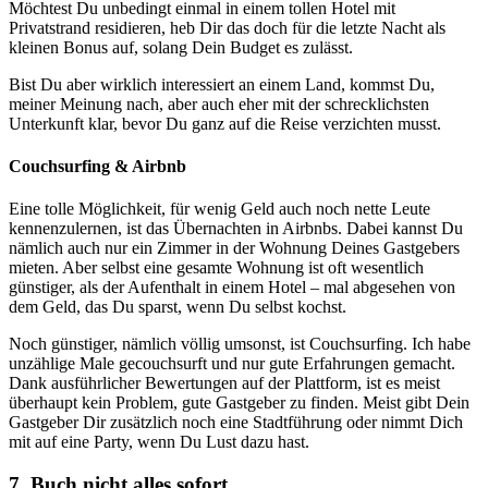
Möchtest Du unbedingt einmal in einem tollen Hotel mit
Privatstrand residieren, heb Dir das doch für die letzte Nacht als
kleinen Bonus auf, solang Dein Budget es zulässt.
Bist Du aber wirklich interessiert an einem Land, kommst Du,
meiner Meinung nach, aber auch eher mit der schrecklichsten
Unterkunft klar, bevor Du ganz auf die Reise verzichten musst.
Couchsurfing & Airbnb
Eine tolle Möglichkeit, für wenig Geld auch noch nette Leute
kennenzulernen, ist das Übernachten in Airbnbs. Dabei kannst Du
nämlich auch nur ein Zimmer in der Wohnung Deines Gastgebers
mieten. Aber selbst eine gesamte Wohnung ist oft wesentlich
günstiger, als der Aufenthalt in einem Hotel – mal abgesehen von
dem Geld, das Du sparst, wenn Du selbst kochst.
Noch günstiger, nämlich völlig umsonst, ist Couchsurfing. Ich habe
unzählige Male gecouchsurft und nur gute Erfahrungen gemacht.
Dank ausführlicher Bewertungen auf der Plattform, ist es meist
überhaupt kein Problem, gute Gastgeber zu finden. Meist gibt Dein
Gastgeber Dir zusätzlich noch eine Stadtführung oder nimmt Dich
mit auf eine Party, wenn Du Lust dazu hast.
7. Buch nicht alles sofort