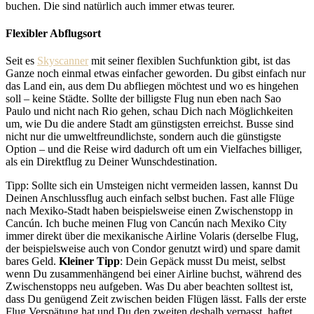
buchen. Die sind natürlich auch immer etwas teurer.
Flexibler Abflugsort
Seit es
Skyscanner
mit seiner flexiblen Suchfunktion gibt, ist das
Ganze noch einmal etwas einfacher geworden. Du gibst einfach nur
das Land ein, aus dem Du abfliegen möchtest und wo es hingehen
soll – keine Städte. Sollte der billigste Flug nun eben nach Sao
Paulo und nicht nach Rio gehen, schau Dich nach Möglichkeiten
um, wie Du die andere Stadt am günstigsten erreichst. Busse sind
nicht nur die umweltfreundlichste, sondern auch die günstigste
Option – und die Reise wird dadurch oft um ein Vielfaches billiger,
als ein Direktflug zu Deiner Wunschdestination.
Tipp: Sollte sich ein Umsteigen nicht vermeiden lassen, kannst Du
Deinen Anschlussflug auch einfach selbst buchen. Fast alle Flüge
nach Mexiko-Stadt haben beispielsweise einen Zwischenstopp in
Cancún. Ich buche meinen Flug von Cancún nach Mexiko City
immer direkt über die mexikanische Airline Volaris (derselbe Flug,
der beispielsweise auch von Condor genutzt wird) und spare damit
bares Geld.
Kleiner Tipp
: Dein Gepäck musst Du meist, selbst
wenn Du zusammenhängend bei einer Airline buchst, während des
Zwischenstopps neu aufgeben. Was Du aber beachten solltest ist,
dass Du genügend Zeit zwischen beiden Flügen lässt. Falls der erste
Flug Verspätung hat und Du den zweiten deshalb verpasst, haftet