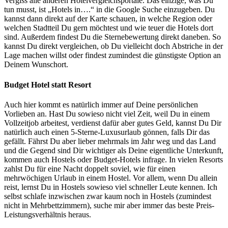
Vergiss alle anderen Hotelvergleichsportale. Das einzige, was Du
tun musst, ist „Hotels in….“ in die Google Suche einzugeben. Du
kannst dann direkt auf der Karte schauen, in welche Region oder
welchen Stadtteil Du gern möchtest und wie teuer die Hotels dort
sind. Außerdem findest Du die Sternebewertung direkt daneben. So
kannst Du direkt vergleichen, ob Du vielleicht doch Abstriche in der
Lage machen willst oder findest zumindest die günstigste Option an
Deinem Wunschort.
Budget Hotel statt Resort
Auch hier kommt es natürlich immer auf Deine persönlichen
Vorlieben an. Hast Du sowieso nicht viel Zeit, weil Du in einem
Vollzeitjob arbeitest, verdienst dafür aber gutes Geld, kannst Du Dir
natürlich auch einen 5-Sterne-Luxusurlaub gönnen, falls Dir das
gefällt. Fährst Du aber lieber mehrmals im Jahr weg und das Land
und die Gegend sind Dir wichtiger als Deine eigentliche Unterkunft,
kommen auch Hostels oder Budget-Hotels infrage. In vielen Resorts
zahlst Du für eine Nacht doppelt soviel, wie für einen
mehrwöchigen Urlaub in einem Hostel. Vor allem, wenn Du allein
reist, lernst Du in Hostels sowieso viel schneller Leute kennen. Ich
selbst schlafe inzwischen zwar kaum noch in Hostels (zumindest
nicht in Mehrbettzimmern), suche mir aber immer das beste Preis-
Leistungsverhältnis heraus.